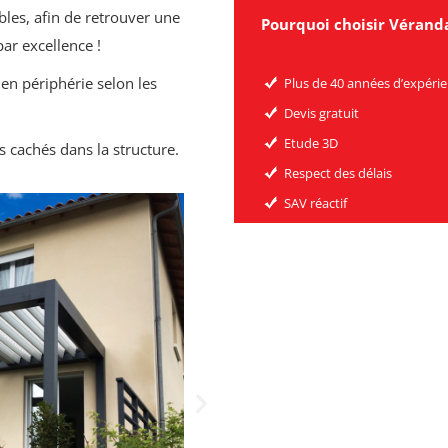
bles, afin de retrouver une
Pourquoi choisir Véranda
par excellence !
 en périphérie selon les
Plus de 40 années d’expéri
Devis gratuit
Etude 3D
s cachés dans la structure.
Respect des délais
SAV réactif