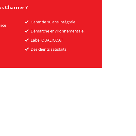
s Charrier ?
Garantie 10 ans intégrale
ence
Démarche environnementale
Label QUALICOAT
Des clients satisfaits